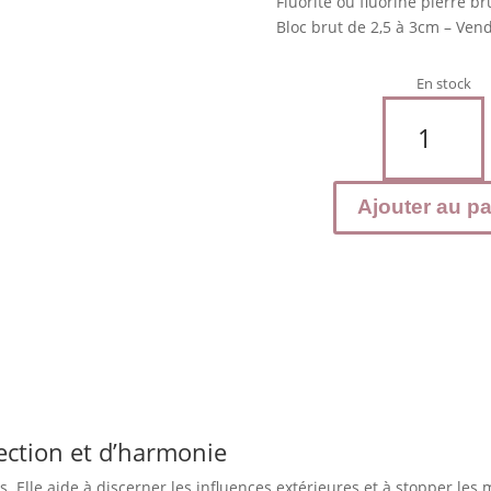
Fluorite ou fluorine pierre br
Bloc brut de 2,5 à 3cm – Vend
En stock
quantité
de
FLUORITE
brute
Ajouter au pa
Pierre
naturelle
tection et d’harmonie
us. Elle aide à discerner les influences extérieures et à stopper les