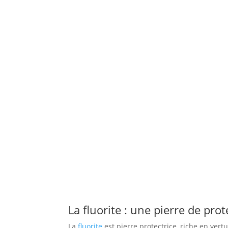
La fluorite : une pierre de pro
La
fluorite
est pierre protectrice, riche en vert