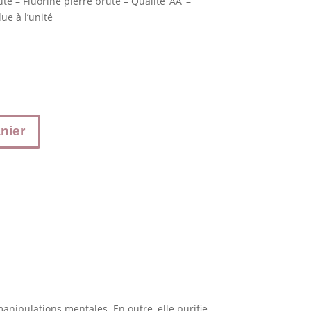
ute – Fluorine pierre brute – Qualité ‘AA’ –
ue à l’unité
nier
 manipulations mentales. En outre, elle purifie