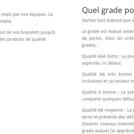
Quel grade po
a main par nos équipes. La
Sachez tout d’abord que l
tielle.
Le grade est évalué selon 
uit de nos bracelets jusqu’à
de perles. Voici les crit
des produits de qualité
grades :
Qualité AAA Extra : La pi
aspérités, ni défaut.
Qualité AA très bonne 
inclusions et sa couleur e
Qualité A bonne : La pie
comporte quelques défauts
Qualité AB moyenne : La 
terne et présente des déf
D’autres niveaux intermé
grade auquel j’ai apprécié 