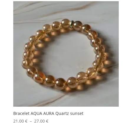
21.00 €
à
27.00 €
Bracelet AQUA AURA Quartz sunset
Plage
21.00
€
–
27.00
€
de