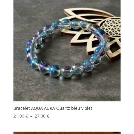
à
27.00 €
Bracelet AQUA AURA Quartz bleu violet
Plage
21.00
€
–
27.00
€
de
prix :