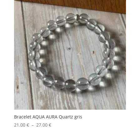
21.00 €
à
27.00 €
Bracelet AQUA AURA Quartz gris
Plage
21.00
€
–
27.00
€
de
prix :