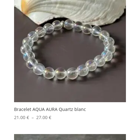
Bracelet AQUA AURA Quartz blanc
Plage
21.00
€
–
27.00
€
de
prix :
21.00 €