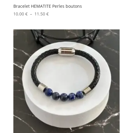
Bracelet HEMATITE Perles boutons
Plage
10.00
€
–
11.50
€
de
prix :
10.00 €
à
11.50 €