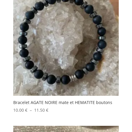
Bracelet AGATE NOIRE mate et HEMATITE boutons
Plage
10.00
€
–
11.50
€
de
prix :
10.00 €