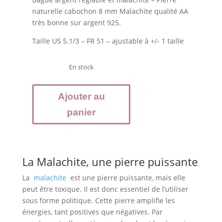
naturelle cabochon 8 mm Malachite qualité AA
très bonne sur argent 925.
Taille US 5.1/3 – FR 51 – ajustable à +/- 1 taille
En stock
quantité
Ajouter au
de
MALACHITE
panier
-
Bague
argent
925
La Malachite, une pierre puissante
réglable
La
malachite
est une pierre puissante, mais elle
peut être toxique. Il est donc essentiel de l’utiliser
sous forme politique. Cette pierre amplifie les
énergies, tant positives que négatives. Par