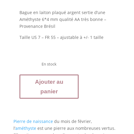
Bague en laiton plaqué argent sertie d’une
Améthyste 6*4 mm qualité AA très bonne –
Provenance Brésil
Taille US 7 – FR 55 – ajustable à +/- 1 taille
En stock
quantité
Ajouter au
de
AMETHYSTE
panier
-
Bague
réglable
laiton
Pierre de naissance
du mois de février,
plaqué
l’
améthyste
est une pierre aux nombreuses vertus.
argent