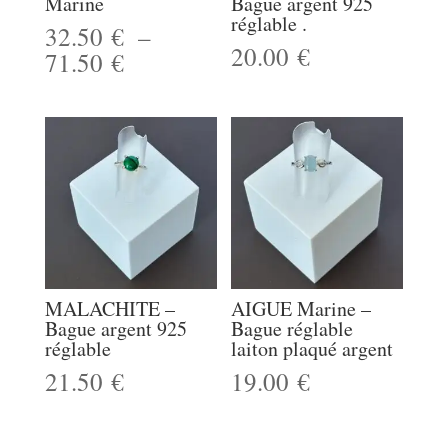
Marine
Bague argent 925
réglable .
32.50
€
–
20.00
€
Plage
71.50
€
de
prix :
32.50 €
à
71.50 €
MALACHITE –
AIGUE Marine –
Bague argent 925
Bague réglable
réglable
laiton plaqué argent
21.50
€
19.00
€