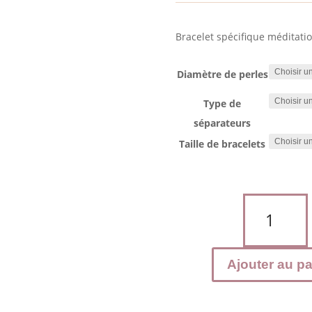
Bracelet spécifique méditatio
Diamètre de perles
Type de
séparateurs
Taille de bracelets
quantité
de
Bracelet
Méditation
Ajouter au pa
:
Aqua
aura