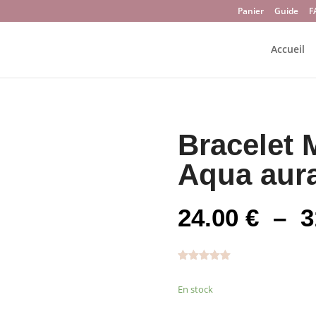
Panier
Guide
F
Accueil
Bracelet 
Aqua aura
24.00
€
–
3
Noté
5.00
sur 5
En stock
basé sur
notation
client