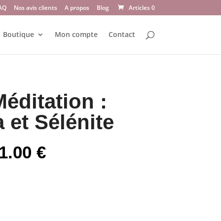
AQ
Nos avis clients
A propos
Blog
Articles 0
Boutique
Mon compte
Contact
Méditation :
 et Sélénite
Plage
1.00
€
de
prix :
24.00 €
à
31.00 €