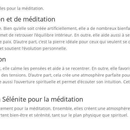
et
Sélénite
ales pour la méditation.
on et de méditation
 Bien qu’elle soit créée artificiellement, elle a de nombreux bienfait
ermet de retrouver l’équilibre intérieur. En outre, elle aide aussi à 
 paix. D’autre part, c’est la pierre idéale pour ceux qui veulent s
 et soutient l’évolution personnelle.
ion
, elle calme les pensées et aide à se recentrer. En outre, elle favoris
ère des tensions. D’autre part, cela crée une atmosphère parfaite po
 aussi l’ouverture spirituelle et permet d’écouter son intuition. Cet
a Sélénite pour la méditation
itement pour la méditation. Ensemble, elles créent une atmosphère 
tent bien-être et sérénité, tant sur le plan physique que spirituel.