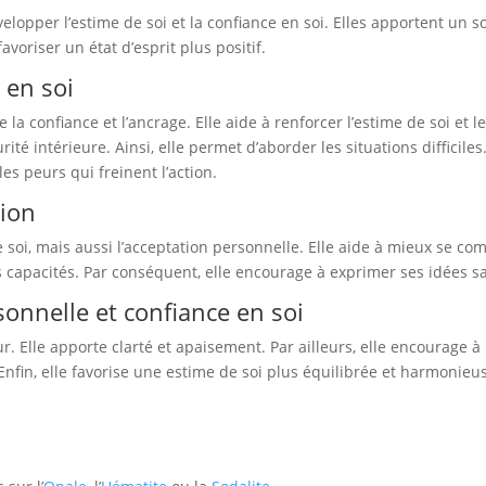
sodalite
lopper l’estime de soi et la confiance en soi. Elles apportent un so
et
voriser un état d’esprit plus positif.
opale
 en soi
bleue
e la confiance et l’ancrage. Elle aide à renforcer l’estime de soi et
ité intérieure. Ainsi, elle permet d’aborder les situations difficile
les peurs qui freinent l’action.
tion
soi, mais aussi l’acceptation personnelle. Elle aide à mieux se comp
es capacités. Par conséquent, elle encourage à exprimer ses idées 
rsonnelle et confiance en soi
eur. Elle apporte clarté et apaisement. Par ailleurs, elle encourag
 Enfin, elle favorise une estime de soi plus équilibrée et harmonieu