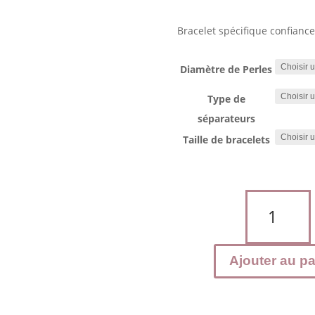
Bracelet spécifique confiance
Diamètre de Perles
Type de
séparateurs
Taille de bracelets
quantité
de
Bracelet
confiance
Ajouter au pa
en
soi
:
Hématite,