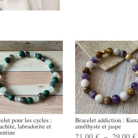
elet pour les cycles :
Bracelet addiction : Kunz
chite, labradorite et
améthyste et jaspe
entine
21.00
€
–
29.00
€