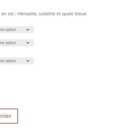
18.50 €
 en soi : Hématite, sodalite et opale bleue
nier