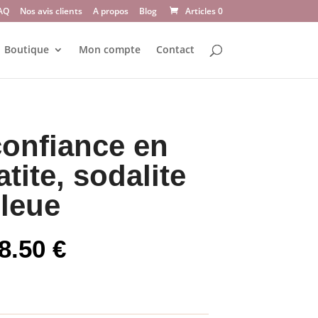
AQ
Nos avis clients
A propos
Blog
Articles 0
Boutique
Mon compte
Contact
confiance en
tite, sodalite
bleue
Plage
8.50
€
de
prix :
14.00 €
à