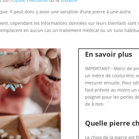
 sur l’
Opale
, l’
Hématite
ou la
Sodalite
ue. Il peut donc y avoir une variation d’une pierre à une autre.
nt, cependant les informations données sur leurs bienfaits sont do
 remplacent en aucun cas un traitement médical ou un suivi habitue
En savoir plus
IMPORTANT : Merci de pre
un mètre de couturière, ou
mesurer ensuite. Pour séle
faut prévoir au moins un 
poignet pour les perles d
de 8 mm.
Quelle pierre ch
Le choix de la pierre est