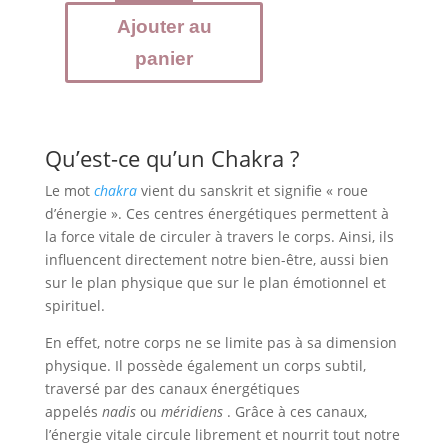
Chakra
Ajouter au
Cœur
:
panier
Tourmaline,
Aventurine
et
quartz
Qu’est-ce qu’un Chakra ?
rose
Le mot
chakra
vient du sanskrit et signifie « roue
d’énergie ». Ces centres énergétiques permettent à
la force vitale de circuler à travers le corps. Ainsi, ils
influencent directement notre bien-être, aussi bien
sur le plan physique que sur le plan émotionnel et
spirituel.
En effet, notre corps ne se limite pas à sa dimension
physique. Il possède également un corps subtil,
traversé par des canaux énergétiques
appelés
nadis
ou
méridiens
. Grâce à ces canaux,
l’énergie vitale circule librement et nourrit tout notre