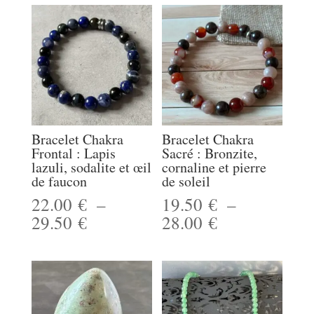
Bracelet Chakra
Bracelet Chakra
Frontal : Lapis
Sacré : Bronzite,
lazuli, sodalite et œil
cornaline et pierre
de faucon
de soleil
22.00
€
–
19.50
€
–
Plage
Plage
29.50
€
28.00
€
de
de
prix :
prix :
22.00 €
19.50 €
à
à
29.50 €
28.00 €