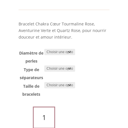
17.00
à
21.00
Bracelet Chakra Cœur Tourmaline Rose,
Aventurine Verte et Quartz Rose, pour nourrir
douceur et amour intérieur.
Diamètre de
perles
Type de
séparateurs
Taille de
bracelets
quantité
de
Bracelet