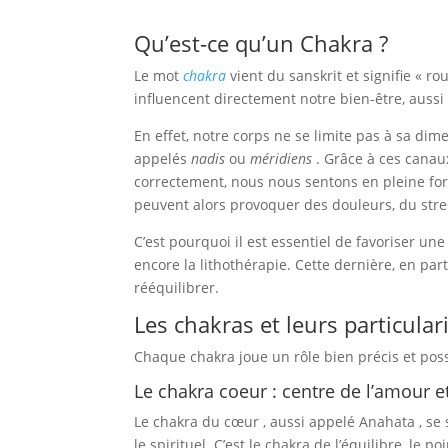
Qu’est-ce qu’un Chakra ?
Le mot
chakra
vient du sanskrit et signifie « ro
influencent directement notre bien-être, aussi 
En effet, notre corps ne se limite pas à sa di
appelés
nadis
ou
méridiens
. Grâce à ces canaux,
correctement, nous nous sentons en pleine form
peuvent alors provoquer des douleurs, du stres
C’est pourquoi il est essentiel de favoriser un
encore la lithothérapie. Cette dernière, en part
rééquilibrer.
Les chakras et leurs particular
Chaque chakra joue un rôle bien précis et possè
Le chakra coeur : centre de l’amour et
Le chakra du cœur , aussi appelé Anahata , se s
le spirituel. C’est le chakra de l’équilibre, le 