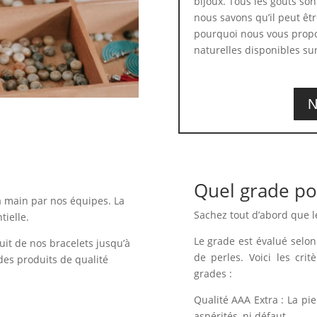
bijoux. Tous les goûts son
nous savons qu’il peut être
pourquoi nous vous propo
naturelles disponibles sur
N
Quel grade po
a main par nos équipes. La
Sachez tout d’abord que l
tielle.
Le grade est évalué selon 
uit de nos bracelets jusqu’à
de perles. Voici les crit
des produits de qualité
grades :
Qualité AAA Extra : La pi
aspérités, ni défaut.