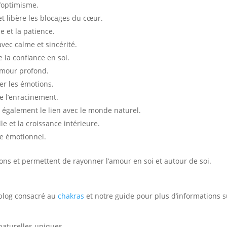
l’optimisme.
t libère les blocages du cœur.
 et la patience.
vec calme et sincérité.
e la confiance en soi.
amour profond.
rer les émotions.
se l’enracinement.
e également le lien avec le monde naturel.
e et la croissance intérieure.
bre émotionnel.
ions et permettent de rayonner l’amour en soi et autour de soi.
e blog consacré au
chakras
et notre guide pour plus d’informations s
naturelles uniques.