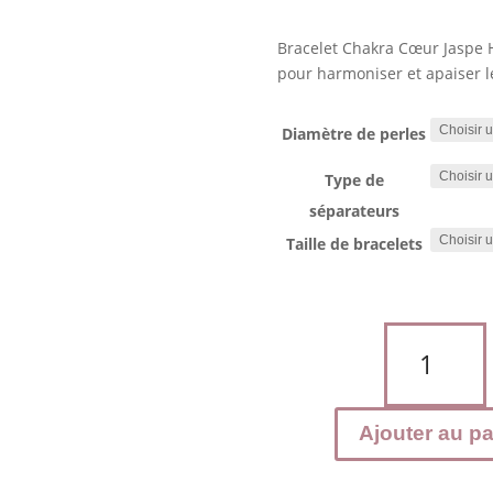
Bracelet Chakra Cœur Jaspe H
pour harmoniser et apaiser l
Diamètre de perles
Type de
séparateurs
Taille de bracelets
quantité
de
Bracelet
Chakra
Ajouter au pa
Cœur
:
Jaspe