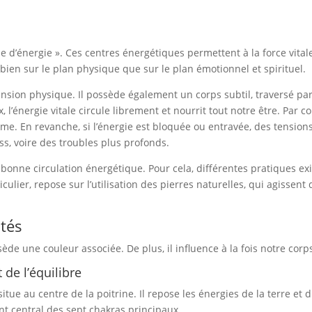
héliotrope,
Agate
arbre
ue d’énergie ». Ces centres énergétiques permettent à la force vitale 
et
bien sur le plan physique que sur le plan émotionnel et spirituel.
Jade
néphrite
mension physique. Il possède également un corps subtil, traversé p
 l’énergie vitale circule librement et nourrit tout notre être. Par c
e. En revanche, si l’énergie est bloquée ou entravée, des tension
s, voire des troubles plus profonds.
e bonne circulation énergétique. Pour cela, différentes pratiques ex
iculier, repose sur l’utilisation des pierres naturelles, qui agissent
ités
de une couleur associée. De plus, il influence à la fois notre corp
 de l’équilibre
itue au centre de la poitrine. Il repose les énergies de la terre et
point central des sept chakras principaux.