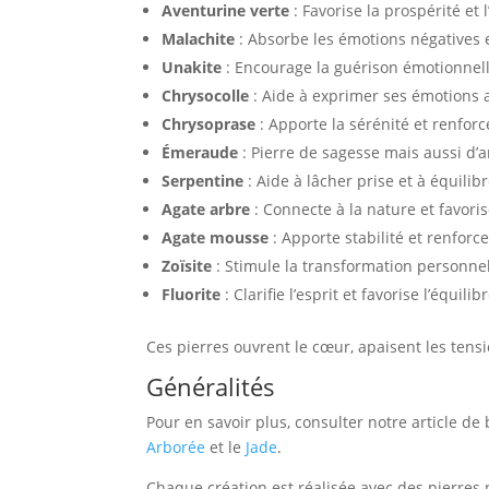
Aventurine verte
: Favorise la prospérité et 
Malachite
: Absorbe les émotions négatives e
Unakite
: Encourage la guérison émotionnelle
Chrysocolle
: Aide à exprimer ses émotions a
Chrysoprase
: Apporte la sérénité et renforc
Émeraude
: Pierre de sagesse mais aussi d’
Serpentine
: Aide à lâcher prise et à équilib
Agate arbre
: Connecte à la nature et favori
Agate mousse
: Apporte stabilité et renforc
Zoïsite
: Stimule la transformation personnell
Fluorite
: Clarifie l’esprit et favorise l’équili
Ces pierres ouvrent le cœur, apaisent les tens
Généralités
Pour en savoir plus, consulter notre article d
Arborée
et le
Jade
.
Chaque création est réalisée avec des pierres 