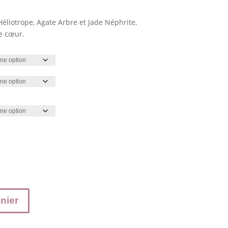
29.50 €
éliotrope, Agate Arbre et Jade Néphrite,
e cœur.
nier