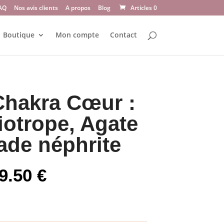
AQ
Nos avis clients
A propos
Blog
Articles 0
Boutique
Mon compte
Contact
Chakra Cœur :
iotrope, Agate
Jade néphrite
Plage
9.50
€
de
prix :
19.00 €
à