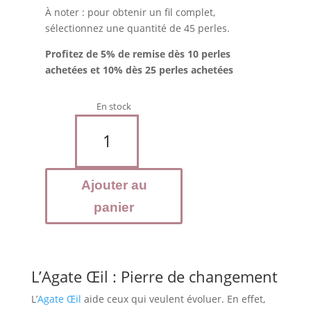
À noter : pour obtenir un fil complet,
sélectionnez une quantité de 45 perles.
Profitez de 5% de remise dès 10 perles
achetées et 10% dès 25 perles achetées
En stock
quantité
de
AGATE
Œil
Ajouter au
-
Perles
panier
8
mm
L’Agate Œil : Pierre de changement
L’
Agate Œil
aide ceux qui veulent évoluer. En effet,