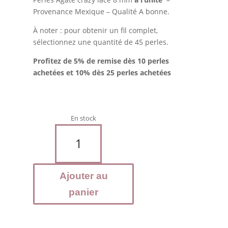
Provenance Mexique – Qualité A bonne.
À noter : pour obtenir un fil complet,
sélectionnez une quantité de 45 perles.
Profitez de 5% de remise dès 10 perles
achetées et 10% dès 25 perles achetées
En stock
quantité
de
AGATE
Crazy
Ajouter au
lace
-
panier
Perles
8
mm