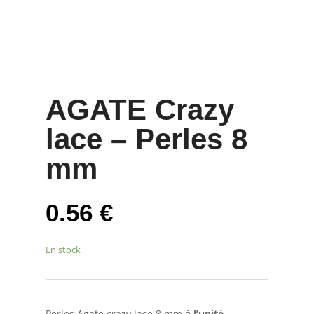
AGATE Crazy
lace – Perles 8
mm
0.56
€
En stock
Perles Agate crazy lace 8 mm
à l’unité
–