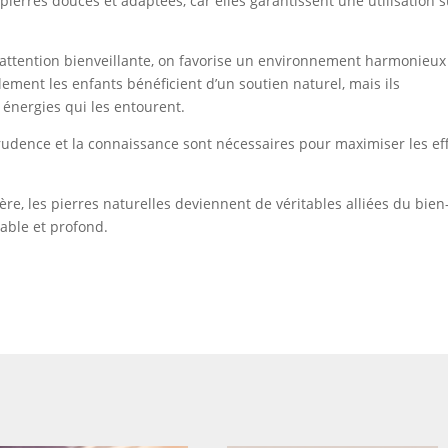
s pierres douces et adaptées, car elles garantissent une utilisation 
attention bienveillante, on favorise un environnement harmonieux
ement les enfants bénéficient d’un soutien naturel, mais ils
 énergies qui les entourent.
prudence et la connaissance sont nécessaires pour maximiser les ef
lière, les pierres naturelles deviennent de véritables alliées du bien
rable et profond.