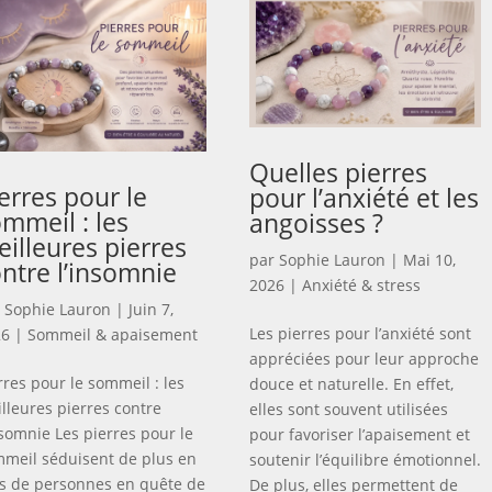
Quelles pierres
erres pour le
pour l’anxiété et les
mmeil : les
angoisses ?
illeures pierres
par
Sophie Lauron
|
Mai 10,
ntre l’insomnie
2026
|
Anxiété & stress
r
Sophie Lauron
|
Juin 7,
Les pierres pour l’anxiété sont
26
|
Sommeil & apaisement
appréciées pour leur approche
rres pour le sommeil : les
douce et naturelle. En effet,
lleures pierres contre
elles sont souvent utilisées
nsomnie Les pierres pour le
pour favoriser l’apaisement et
meil séduisent de plus en
soutenir l’équilibre émotionnel.
s de personnes en quête de
De plus, elles permettent de