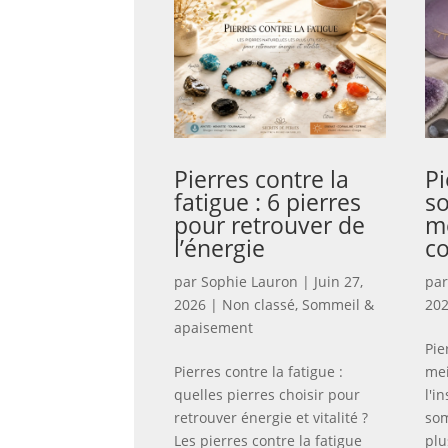
Pierres contre la
Pi
fatigue : 6 pierres
so
pour retrouver de
me
l’énergie
co
par
Sophie Lauron
|
Juin 27,
pa
2026
|
Non classé
,
Sommeil &
20
apaisement
Pie
Pierres contre la fatigue :
mei
quelles pierres choisir pour
l'i
retrouver énergie et vitalité ?
som
Les pierres contre la fatigue
plu