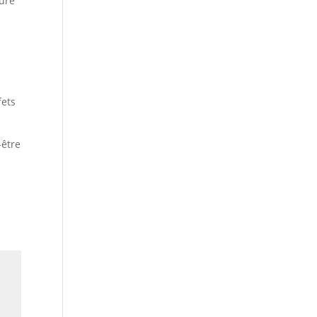
sûre
fets
-être