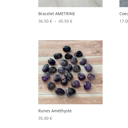
Bracelet AMETRINE
Coeu
Plage
36.50
€
–
45.50
€
17.
de
prix :
36.50 €
à
45.50 €
Runes Améthyste
35.00
€