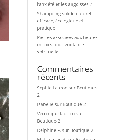
l’anxiété et les angoisses ?
Shampoing solide naturel :
efficace, écologique et
pratique
Pierres associées aux heures
miroirs pour guidance
spirituelle
Commentaires
récents
Sophie Lauron
sur
Boutique-
2
Isabelle
sur
Boutique-2
Véronique lauriou
sur
Boutique-2
Delphine F.
sur
Boutique-2
Melanie Jacob
sur
Boutique-