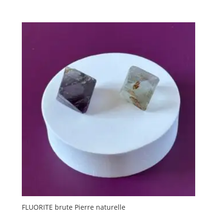
de
prix :
22.00 €
à
29.50 €
FLUORITE brute Pierre naturelle