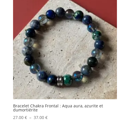
Bracelet Chakra Frontal : Aqua aura, azurite et
dumortiérite
Plage
27.00
€
–
37.00
€
de