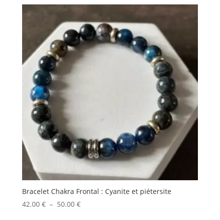
prix :
27.00 €
à
37.00 €
Bracelet Chakra Frontal : Cyanite et piétersite
Plage
42.00
€
–
50.00
€
de