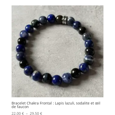
prix :
42.00 €
à
50.00 €
Bracelet Chakra Frontal : Lapis lazuli, sodalite et œil
de faucon
Plage
22.00
€
–
29.50
€