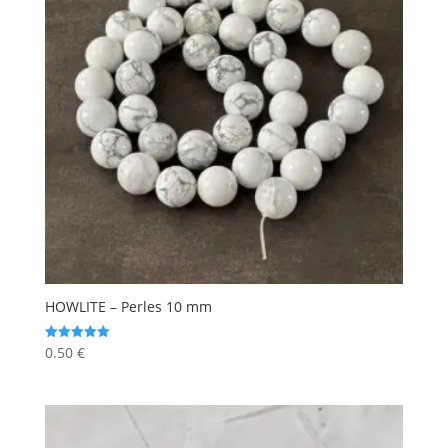
HOWLITE – Perles 10 mm
0.50
€
Note
5.00
sur 5