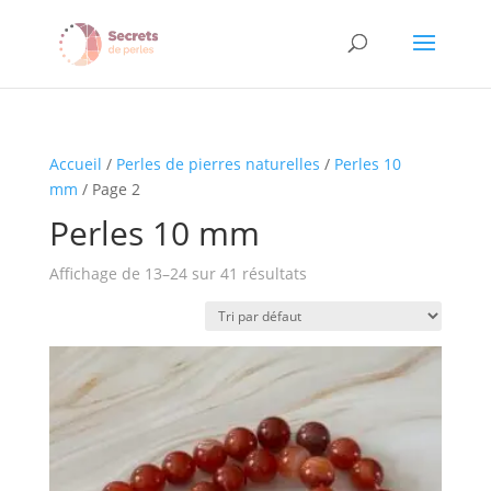
Accueil
/
Perles de pierres naturelles
/
Perles 10
mm
/ Page 2
Perles 10 mm
Affichage de 13–24 sur 41 résultats