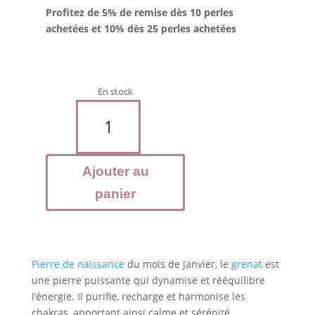
Profitez de 5% de remise dès 10 perles
achetées et 10% dès 25 perles achetées
En stock
quantité
de
GRENAT
-
Ajouter au
Perles
10
panier
mm
Pierre de naissance
du mois de janvier, le
grenat
est
une pierre puissante qui dynamise et rééquilibre
l’énergie. Il purifie, recharge et harmonise les
chakras, apportant ainsi calme et sérénité.