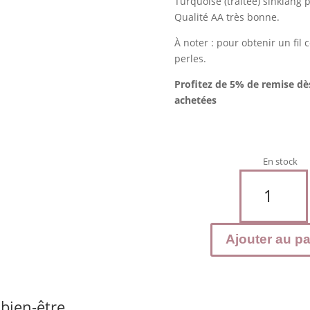
Turquoise (traitée) sinkiang
Qualité AA très bonne.
À noter : pour obtenir un fil
perles.
Profitez de 5% de remise dè
achetées
En stock
quantité
de
TURQUOISE
Sinkiang
Ajouter au pa
-
Perles
6
mm
 bien-être