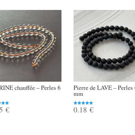
RINE chauffée – Perles 6
Pierre de LAVE – Perles 
mm
75
€
0.18
€
Note
5.00
5
sur 5