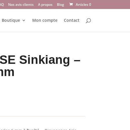
AQ
Nos avis clients
A propos
Blog
Articles 0
Boutique
Mon compte
Contact
E Sinkiang –
 mm