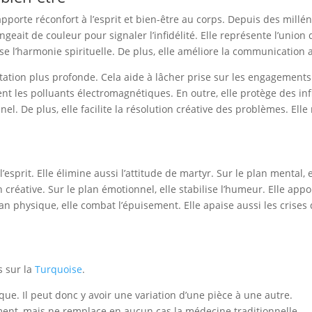
 apporte réconfort à l’esprit et bien-être au corps. Depuis des millén
angeait de couleur pour signaler l’infidélité. Elle représente l’union 
ise l’harmonie spirituelle. De plus, elle améliore la communication a
ditation plus profonde. Cela aide à lâcher prise sur les engagements
ent les polluants électromagnétiques. En outre, elle protège des in
l. De plus, elle facilite la résolution créative des problèmes. Elle 
 l’esprit. Elle élimine aussi l’attitude de martyr. Sur le plan mental
ion créative. Sur le plan émotionnel, elle stabilise l’humeur. Elle app
an physique, elle combat l’épuisement. Elle apaise aussi les crises
s sur la
Turquoise
.
que. Il peut donc y avoir une variation d’une pièce à une autre.
ent, mais ne remplace en aucun cas la médecine traditionnelle.