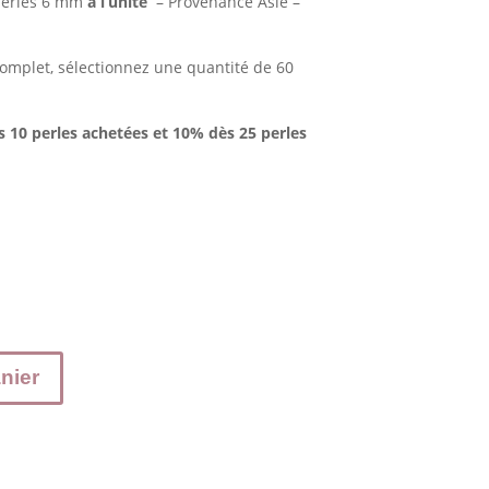
 perles 6 mm
à l’unité
– Provenance Asie –
 complet, sélectionnez une quantité de 60
s 10 perles achetées et 10% dès 25 perles
nier