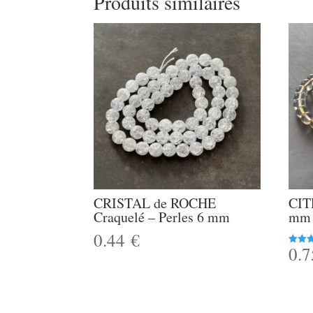
Produits similaires
CRISTAL de ROCHE
CIT
Craquelé – Perles 6 mm
mm
0.44
€
0.
Note
5.00
sur 