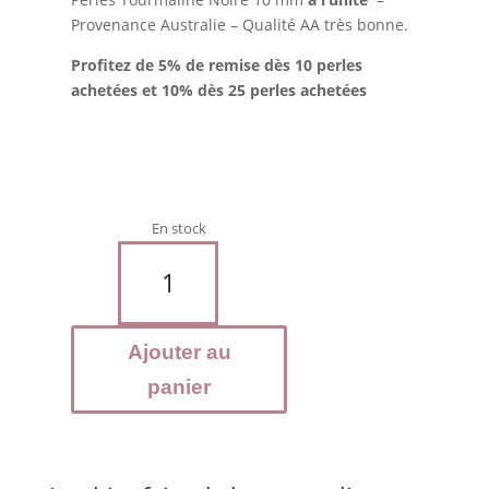
Provenance Australie – Qualité AA très bonne.
Profitez de 5% de remise dès 10 perles
achetées et 10% dès 25 perles achetées
En stock
quantité
de
TOURMALINE
Noire
Ajouter au
-
Perles
panier
10
mm