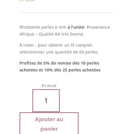
Rhodonite perles 6 mm
à l’unité-
Provenance
Afrique – Qualité AA très bonne.
À noter : pour obtenir un fil complet,
sélectionnez une quantité de 60 perles.
Profitez de 5% de remise dès 10 perles
achetées et 10% dès 25 perles achetées
En stock
quantité
de
RHODONITE
-
Ajouter au
Perles
6
panier
mm