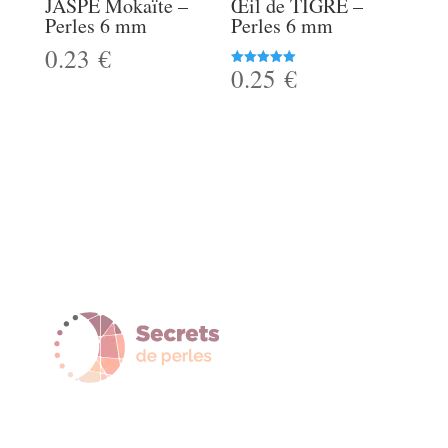
JASPE Mokaïte –
Œil de TIGRE –
Perles 6 mm
Perles 6 mm
0.23
€
0.25
€
Note
5.00
sur 5