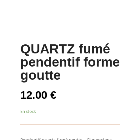
QUARTZ fumé
pendentif forme
goutte
12.00
€
En stock
Pendentif quartz fumé goutte – Dimensions