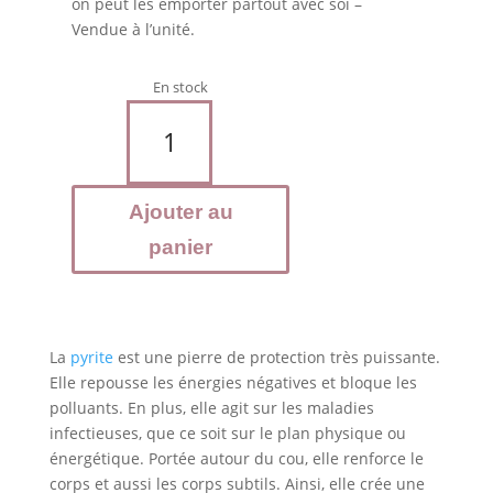
on peut les emporter partout avec soi –
Vendue à l’unité.
En stock
quantité
de
PYRITE
Golden
Ajouter au
pierre
roulée
panier
La
pyrite
est une pierre de protection très puissante.
Elle repousse les énergies négatives et bloque les
polluants. En plus, elle agit sur les maladies
infectieuses, que ce soit sur le plan physique ou
énergétique. Portée autour du cou, elle renforce le
corps et aussi les corps subtils. Ainsi, elle crée une