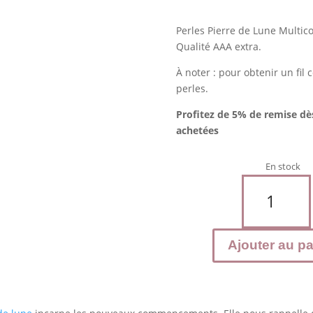
Perles Pierre de Lune Multi
Qualité AAA extra.
À noter : pour obtenir un fil
perles.
Profitez de 5% de remise dè
achetées
En stock
quantité
de
Pierre
de
Ajouter au pa
LUNE
Multicolore
Extra
-
Perles