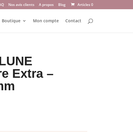
AQ
Nos avis clients
A propos
Blog
Articles 0
Boutique
Mon compte
Contact
e LUNE
re Extra –
 mm