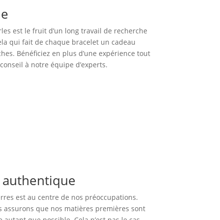
ue
es est le fruit d’un long travail de recherche
cela qui fait de chaque bracelet un cadeau
hes. Bénéficiez en plus d’une expérience tout
onseil à notre équipe d’experts.
e authentique
erres est au centre de nos préoccupations.
us assurons que nos matières premières sont
e autant que possible. Cela n’est pas le cas,