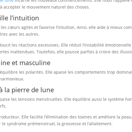
de lune
incarne les nouveaux commencements. Elle nous rappelle qu
8
te à accepter le mouvement naturel des choses.
mm
lle l’intuition
 les cœurs agités et favorise l’intuition. Ainsi, elle aide à mieux 
cères avec les autres.
ucit les réactions excessives. Elle réduit l’instabilité émotionnell
rtes inattendues. Toutefois, elle pousse parfois à croire des illusion
ine et masculine
équilibre les polarités. Elle apaise les comportements trop dominat
 harmonieux.
à la pierre de lune
paise les tensions menstruelles. Elle équilibre aussi le système hor
rfs.
roducteur. Elle facilite l’élimination des toxines et améliore la peau
ur le syndrome prémenstruel, la grossesse et l’allaitement.