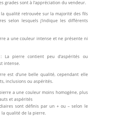
es grades sont à l’appréciation du vendeur.
la qualité retrouvée sur la majorité des fils
ères selon lesquels j’indique les différents
erre a une couleur intense et ne présente ni
: La pierre contient peu d’aspérités ou
st intense.
rre est d’une belle qualité, cependant elle
, inclusions ou aspérités.
pierre a une couleur moins homogène, plus
auts et aspérités
diaires sont définis par un + ou – selon le
la qualité de la pierre.