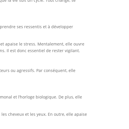
e la vie suit un cycle. Tout change, se
comprendre ses ressentis et à développer
e et apaise le stress. Mentalement, elle ouvre
s. Il est donc essentiel de rester vigilant.
eurs ou agressifs. Par conséquent, elle
monal et l’horloge biologique. De plus, elle
, les cheveux et les yeux. En outre, elle apaise