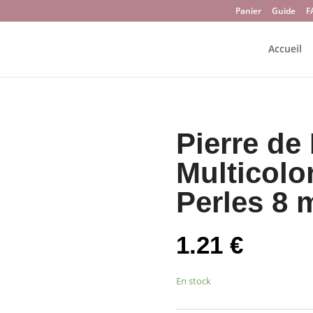
Panier
Guide
F
Accueil
Pierre d
Multicolo
Perles 8
1.21
€
En stock