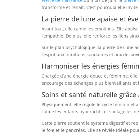
Pierre de naissance
du mois de juin, la
pierre 
transforme et renaît. C’est pourquoi elle invi
La pierre de lune apaise et évei
Avant tout, elle calme les émotions. Elle apaise
l’empathie. De plus, elle renforce les liens sin
Sur le plan psychologique, la pierre de Lune ado
l’esprit aux intuitions soudaines et aux découve
Harmoniser les énergies fémin
Chargée d’une énergie douce et féminine, elle 
encourage des échanges plus bienveillants et
Soins et santé naturelle grâce 
Physiquement, elle régule le cycle féminin et a
calme les enfants hyperactifs et soulage les ne
Cette pierre soutient le système digestif et rep
le foie et le pancréas. Elle se révèle idéale po