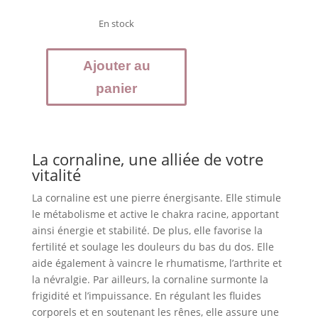
En stock
quantité
Ajouter au
de
Œuf
panier
de
Yoni
Cornaline
La cornaline, une alliée de votre
vitalité
La cornaline est une pierre énergisante. Elle stimule
le métabolisme et active le chakra racine, apportant
ainsi énergie et stabilité. De plus, elle favorise la
fertilité et soulage les douleurs du bas du dos. Elle
aide également à vaincre le rhumatisme, l’arthrite et
la névralgie. Par ailleurs, la cornaline surmonte la
frigidité et l’impuissance. En régulant les fluides
corporels et en soutenant les rênes, elle assure une