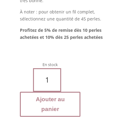
très bonne.
À noter : pour obtenir un fil complet,
sélectionnez une quantité de 45 perles.
Profitez de 5% de remise dès 10 perles
achetées et 10% dès 25 perles achetées
En stock
quantité
de
OBSIDIENNE
Larmes
Ajouter au
d'apache
-
panier
Perles
8
mm