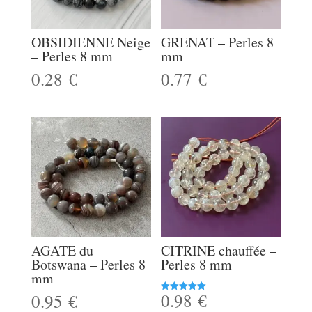
OBSIDIENNE Neige
GRENAT – Perles 8
– Perles 8 mm
mm
0.28
€
0.77
€
AGATE du
CITRINE chauffée –
Botswana – Perles 8
Perles 8 mm
mm
0.98
€
0.95
€
Note
5.00