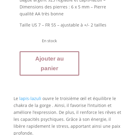
Dimensions des pierres : 6 x 5 mm – Pierre
qualité AA très bonne
Taille US 7 – FR 55 – ajustable à +/- 2 tailles
En stock
quantité
Ajouter au
de
LAPIS
panier
LAZULI
-
Bague
argent
Le
lapis-lazuli
ouvre le troisième œil et équilibre le
925
chakra de la gorge . Ainsi, il favorise l’intuition et
ajustable
améliore l’expression. De plus, il renforce les rêves et
les capacités psychiques. Grâce à son énergie, il
libère rapidement le stress, apportant ainsi une paix
profonde.