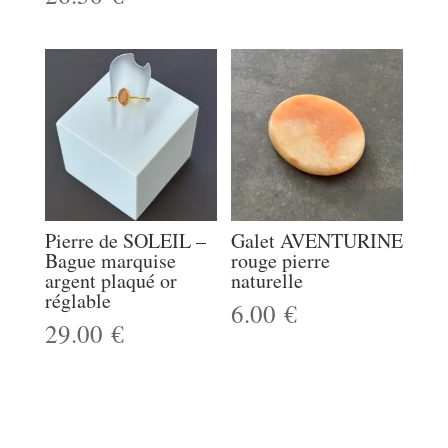
de
prix :
18.00 €
à
26.50 €
Pierre de SOLEIL –
Galet AVENTURINE
Bague marquise
rouge pierre
argent plaqué or
naturelle
réglable
6.00
€
29.00
€