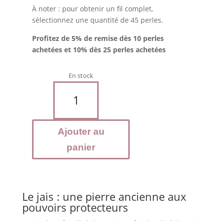
À noter : pour obtenir un fil complet,
sélectionnez une quantité de 45 perles.
Profitez de 5% de remise dès 10 perles
achetées et 10% dès 25 perles achetées
En stock
quantité
de
Jais
-
Ajouter au
Perles
8
panier
mm
Le jais : une pierre ancienne aux
pouvoirs protecteurs