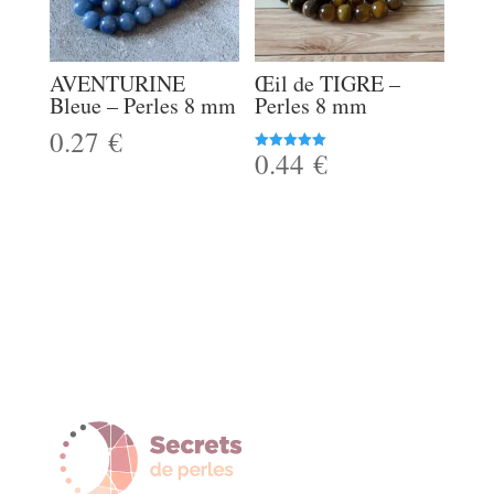
AVENTURINE
Œil de TIGRE –
Bleue – Perles 8 mm
Perles 8 mm
0.27
€
0.44
€
Note
5.00
sur 5