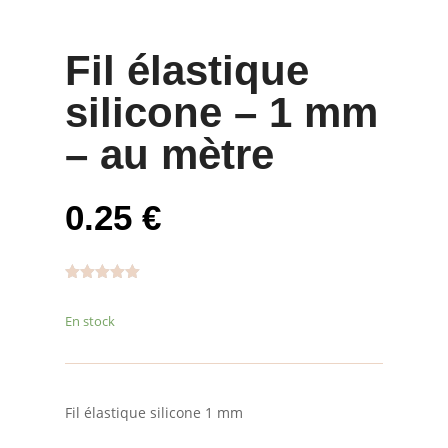
Fil élastique
silicone – 1 mm
– au mètre
0.25
€
Noté
5.00
sur 5
En stock
basé sur
notation
client
Fil élastique silicone 1 mm