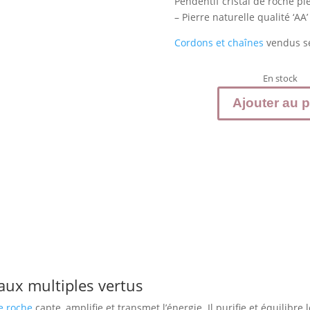
Pendentif cristal de roche pi
– Pierre naturelle qualité ‘AA
Cordons et chaînes
vendus s
En stock
Ajouter au p
quantité
de
CRISTAL
de
roche
pendentif
pierre
pointe
 aux multiples vertus
de roche
capte, amplifie et transmet l’énergie. Il purifie et équilibre