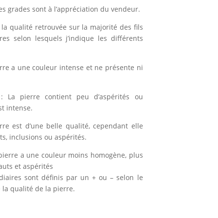
es grades sont à l’appréciation du vendeur.
la qualité retrouvée sur la majorité des fils
ères selon lesquels j’indique les différents
erre a une couleur intense et ne présente ni
: La pierre contient peu d’aspérités ou
st intense.
rre est d’une belle qualité, cependant elle
, inclusions ou aspérités.
pierre a une couleur moins homogène, plus
auts et aspérités
diaires sont définis par un + ou – selon le
la qualité de la pierre.