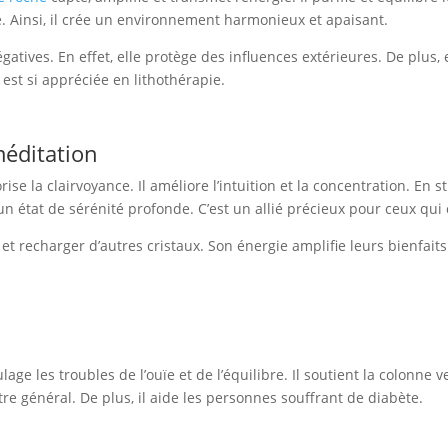
use. Ainsi, il crée un environnement harmonieux et apaisant.
atives. En effet, elle protège des influences extérieures. De plus, 
 est si appréciée en lithothérapie.
méditation
ise la clairvoyance. Il améliore l’intuition et la concentration. En str
un état de sérénité profonde. C’est un allié précieux pour ceux qui
er et recharger d’autres cristaux. Son énergie amplifie leurs bienfait
oulage les troubles de l’ouïe et de l’équilibre. Il soutient la colonn
tre général. De plus, il aide les personnes souffrant de diabète.