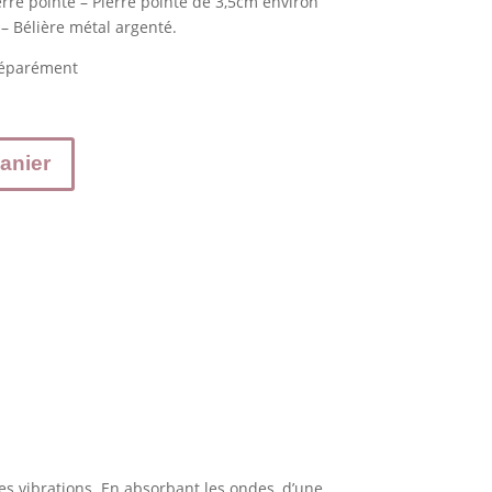
erre pointe – Pierre pointe de 3,5cm environ
’ – Bélière métal argenté.
éparément
anier
 les vibrations. En absorbant les ondes, d’une