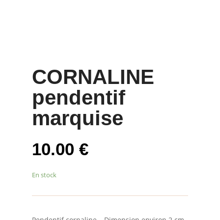
CORNALINE
pendentif
marquise
10.00
€
En stock
Pendentif cornaline – Dimension environ 2 cm