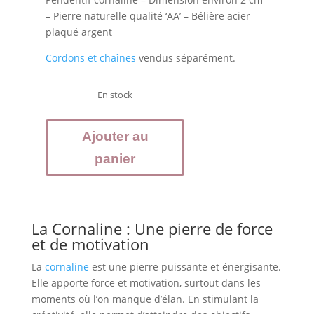
– Pierre naturelle qualité ‘AA’ – Bélière acier
plaqué argent
Cordons et chaînes
vendus séparément.
En stock
quantité
Ajouter au
de
CORNALINE
panier
pendentif
marquise
La Cornaline : Une pierre de force
et de motivation
La
cornaline
est une pierre puissante et énergisante.
Elle apporte force et motivation, surtout dans les
moments où l’on manque d’élan. En stimulant la