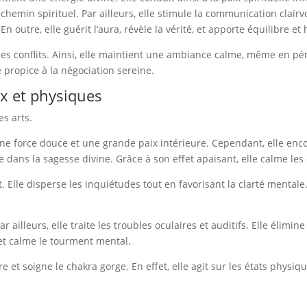
hemin spirituel. Par ailleurs, elle stimule la communication clairvo
 En outre, elle guérit l’aura, révèle la vérité, et apporte équilibre e
les conflits. Ainsi, elle maintient une ambiance calme, même en péri
ce propice à la négociation sereine.
x et physiques
es arts.
une force douce et une grande paix intérieure. Cependant, elle enc
e dans la sagesse divine. Grâce à son effet apaisant, elle calme les
it. Elle disperse les inquiétudes tout en favorisant la clarté menta
r ailleurs, elle traite les troubles oculaires et auditifs. Elle élimine
 et calme le tourment mental.
e et soigne le chakra gorge. En effet, elle agit sur les états physiq