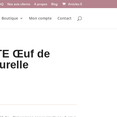
AQ
Nos avis clients
A propos
Blog
Articles 0
Boutique
Mon compte
Contact
E Œuf de
urelle