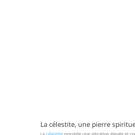
La célestite, une pierre spiritu
La
célestite
possède une vibration élevée et cont