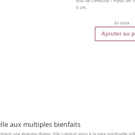
Œuf de Célestite – Poids de 
5 cm.
En stock
Ajouter au p
quantité
de
CELESTITE
Œuf
de
Pierre
naturelle
elle aux multiples bienfaits
ient une énergie divine. Elle conduit ainsi à la paix spirituelle infi