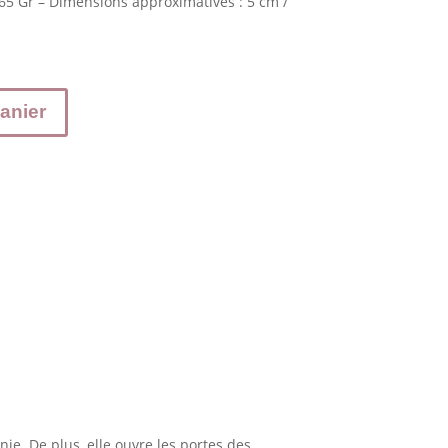
165 Gr – Dimensions approximatives : 5 cm /
anier
nie. De plus, elle ouvre les portes des