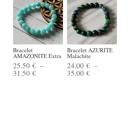
25.50 €
à
à
28.50 €
40.00 €
Bracelet
Bracelet AZURITE
AMAZONITE Extra
Malachite
25.50
€
–
24.00
€
–
Plage
Plage
31.50
€
35.00
€
de
de
prix :
prix :
25.50 €
24.00 €
à
à
31.50 €
35.00 €