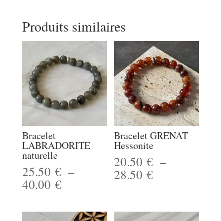
Produits similaires
Bracelet
Bracelet GRENAT
LABRADORITE
Hessonite
naturelle
20.50
€
–
25.50
€
–
Plage
28.50
€
Plage
40.00
€
de
de
prix :
prix :
20.50 €