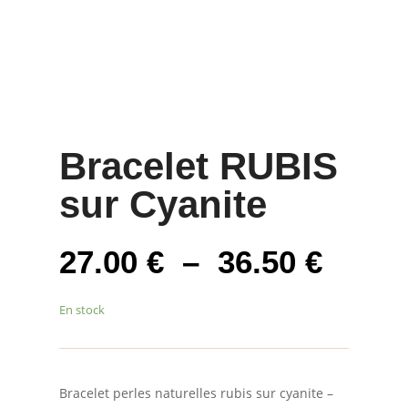
Bracelet RUBIS
sur Cyanite
Plage
27.00
€
–
36.50
€
de
prix :
En stock
27.00
à
36.50
Bracelet perles naturelles rubis sur cyanite –