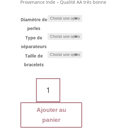
Provenance Inde – Qualité AA très bonne
Diamètre de
perles
Type de
séparateurs
Taille de
bracelets
quantité
de
Bracelet
RUBIS
Ajouter au
sur
Cyanite
panier