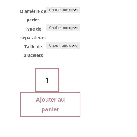
Diamètre de
perles
Type de
séparateurs
Taille de
bracelets
quantité
de
Bracelet
JASPE
Ajouter au
Mokaite
panier