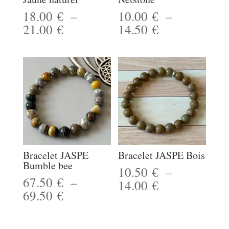
18.00
€
–
10.00
€
–
Plage
Plage
21.00
€
14.50
€
de
de
prix :
prix :
18.00 €
10.00 €
à
à
21.00 €
14.50 €
Bracelet JASPE
Bracelet JASPE Bois
Bumble bee
10.50
€
–
67.50
€
–
Plage
14.00
€
Plage
69.50
€
de
de
prix :
prix :
10.50 €