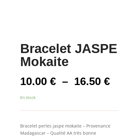
Bracelet JASPE
Mokaite
Plage
10.00
€
–
16.50
€
de
prix :
En stock
10.00
à
16.50
Bracelet perles jaspe mokaite – Provenance
Madagascar – Qualité AA très bonne