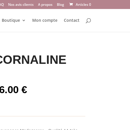
AQ
Nos avis clients
A propos
Blog
Articles 0
Boutique
Mon compte
Contact
 CORNALINE
Plage
6.00
€
de
prix :
10.00 €
à
16.00 €