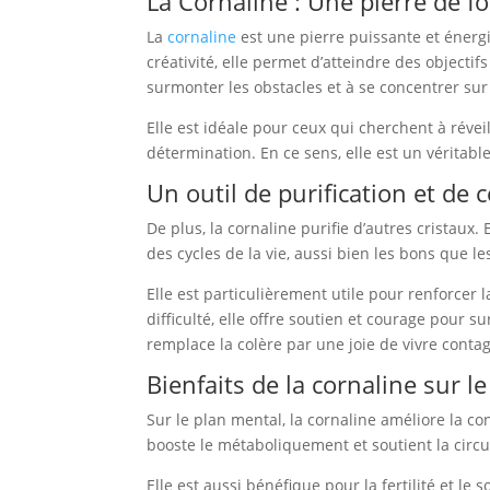
La Cornaline : Une pierre de f
La
cornaline
est une pierre puissante et énergi
créativité, elle permet d’atteindre des objecti
surmonter les obstacles et à se concentrer sur 
Elle est idéale pour ceux qui cherchent à révei
détermination. En ce sens, elle est un véritab
Un outil de purification et de 
De plus, la cornaline purifie d’autres cristaux
des cycles de la vie, aussi bien les bons que l
Elle est particulièrement utile pour renforcer 
difficulté, elle offre soutien et courage pour 
remplace la colère par une joie de vivre conta
Bienfaits de la cornaline sur le 
Sur le plan mental, la cornaline améliore la conc
booste le métaboliquement et soutient la circula
Elle est aussi bénéfique pour la fertilité et le