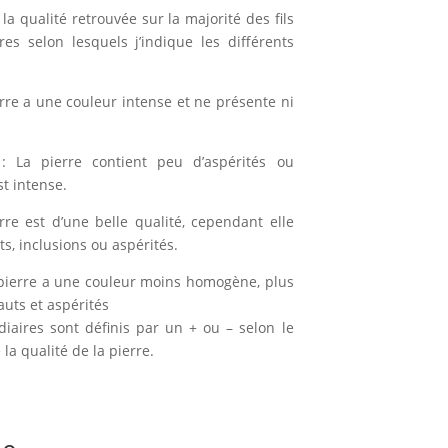
la qualité retrouvée sur la majorité des fils
ères selon lesquels j’indique les différents
erre a une couleur intense et ne présente ni
: La pierre contient peu d’aspérités ou
st intense.
rre est d’une belle qualité, cependant elle
, inclusions ou aspérités.
pierre a une couleur moins homogène, plus
auts et aspérités
diaires sont définis par un + ou – selon le
la qualité de la pierre.