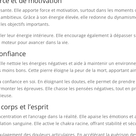
orce et de motivation
sante. Elle apporte force et motivation, surtout dans les moments 
fs ambitieux. Grâce à son énergie élevée, elle redonne du dynamisme
les objectifs importants.
ller leur énergie intérieure. Elle encourage également à dépasser se
le moteur pour avancer dans la vie.
confiance
. Elle nettoie les énergies négatives et aide à maintenir un environ
es moins bons. Cette pierre éloigne la peur de la mort, apportant a
la confiance en soi. En éloignant les doutes, elle permet de prendr
surmonter les épreuves. Elle chasse les pensées négatives, tout en p
gieuse.
corps et l’esprit
entration et l’ancrage dans la réalité. Elle apaise les émotions et ai
tion sanguine. Elle active le chakra racine, offrant stabilité et séc
 soulagement des douleurs articulaires. En accélérant la guérison des