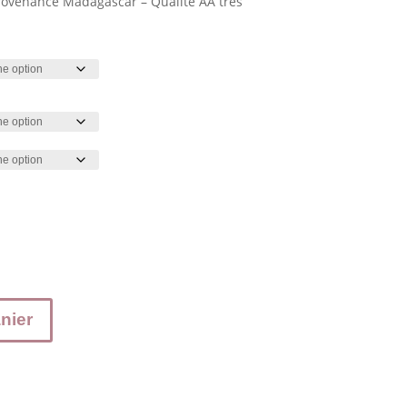
Provenance Madagascar – Qualité AA très
nier