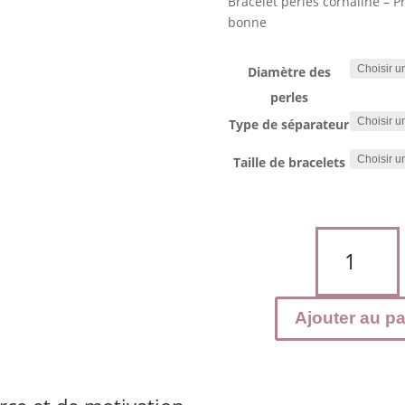
Bracelet perles cornaline – 
bonne
Diamètre des
perles
Type de séparateur
Taille de bracelets
quantité
de
Bracelet
CORNALINE
Ajouter au pa
naturelle