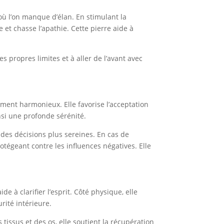
où l’on manque d’élan. En stimulant la
 et chasse l’apathie. Cette pierre aide à
s propres limites et à aller de l’avant avec
nement harmonieux. Elle favorise l’acceptation
insi une profonde sérénité.
e des décisions plus sereines. En cas de
rotégeant contre les influences négatives. Elle
de à clarifier l’esprit. Côté physique, elle
urité intérieure.
 tissus et des os, elle soutient la récupération