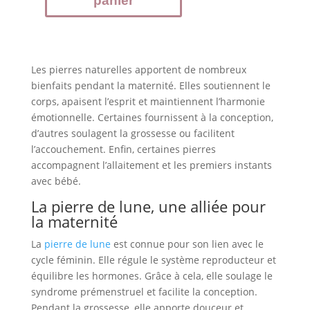
panier
de
lune,
sélénite
et
Les pierres naturelles apportent de nombreux
péridot
bienfaits pendant la maternité. Elles soutiennent le
corps, apaisent l’esprit et maintiennent l’harmonie
émotionnelle. Certaines fournissent à la conception,
d’autres soulagent la grossesse ou facilitent
l’accouchement. Enfin, certaines pierres
accompagnent l’allaitement et les premiers instants
avec bébé.
La pierre de lune, une alliée pour
la maternité
La
pierre de lune
est connue pour son lien avec le
cycle féminin. Elle régule le système reproducteur et
équilibre les hormones. Grâce à cela, elle soulage le
syndrome prémenstruel et facilite la conception.
Pendant la grossesse, elle apporte douceur et