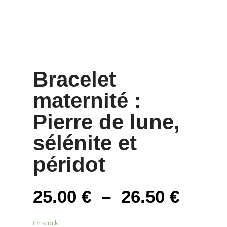
Bracelet
maternité :
Pierre de lune,
sélénite et
péridot
Plage
25.00
€
–
26.50
€
de
prix :
En stock