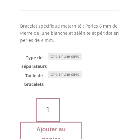
25.00
à
26.50
Bracelet spécifique maternité : Perles 6 mm de
Pierre de lune blanche et sélénite et péridot en
perles de 4 mm.
Type de
séparateurs
Taille de
bracelets
quantité
de
Bracelet
maternité
Ajouter au
:
Pierre