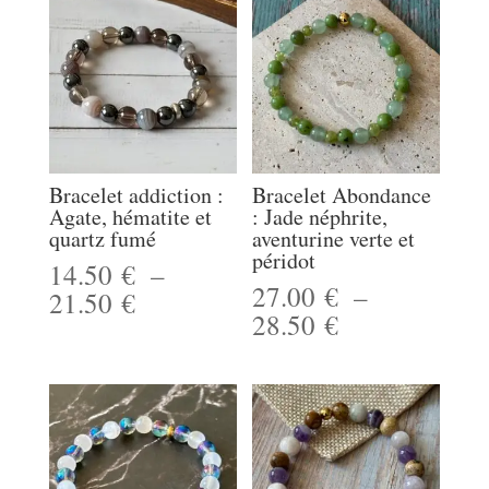
Bracelet addiction :
Bracelet Abondance
Agate, hématite et
: Jade néphrite,
quartz fumé
aventurine verte et
péridot
14.50
€
–
27.00
€
–
Plage
21.50
€
Plage
28.50
€
de
de
prix :
prix :
14.50 €
27.00 €
à
à
21.50 €
28.50 €