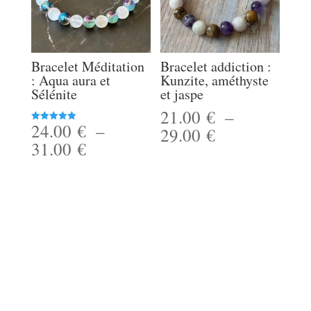
Bracelet Méditation
Bracelet addiction :
: Aqua aura et
Kunzite, améthyste
Sélénite
et jaspe
21.00
€
–
24.00
€
–
Plage
Note
29.00
€
5.00
Plage
31.00
€
sur 5
de
de
prix :
prix :
21.00 €
24.00 €
à
à
29.00 €
31.00 €