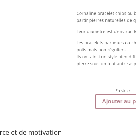
Cornaline bracelet chips ou 
partir pierres naturelles de q
Leur diamètre est d’environ 
Les bracelets baroques ou chi
polis mais non réguliers.
Ils ont ainsi un style bien di
pierre sous un tout autre asp
En stock
Ajouter au p
quantité
de
Bracelet
baroque
orce et de motivation
en