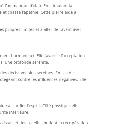
où l’on manque d’élan. En stimulant la
 et chasse l’apathie. Cette pierre aide à
s propres limites et à aller de l’avant avec
nement harmonieux. Elle favorise l’acceptation
insi une profonde sérénité.
e des décisions plus sereines. En cas de
rotégeant contre les influences négatives. Elle
de à clarifier l’esprit. Côté physique, elle
urité intérieure.
 tissus et des os, elle soutient la récupération