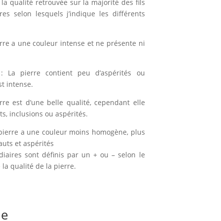
la qualité retrouvée sur la majorité des fils
ères selon lesquels j’indique les différents
erre a une couleur intense et ne présente ni
: La pierre contient peu d’aspérités ou
st intense.
rre est d’une belle qualité, cependant elle
, inclusions ou aspérités.
pierre a une couleur moins homogène, plus
auts et aspérités
diaires sont définis par un + ou – selon le
la qualité de la pierre.
ue