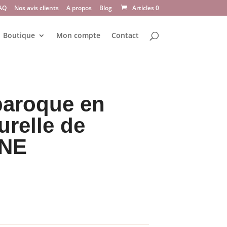
AQ
Nos avis clients
A propos
Blog
Articles 0
Boutique
Mon compte
Contact
baroque en
urelle de
NE