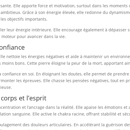
pierre
sante. Elle apporte force et motivation, surtout dans les moments 
naturelle
fs ambitieux. Grâce à son énergie élevée, elle redonne du dynamisme
de
les objectifs importants.
CORNALINE
ller leur énergie intérieure. Elle encourage également à dépasser se
le moteur pour avancer dans la vie.
confiance
. Elle nettoie les énergies négatives et aide à maintenir un environ
es moins bons. Cette pierre éloigne la peur de la mort, apportant a
la confiance en soi. En éloignant les doutes, elle permet de prendr
surmonter les épreuves. Elle chasse les pensées négatives, tout en p
gieuse.
corps et l’esprit
entration et l’ancrage dans la réalité. Elle apaise les émotions et ai
tion sanguine. Elle active le chakra racine, offrant stabilité et séc
 soulagement des douleurs articulaires. En accélérant la guérison des