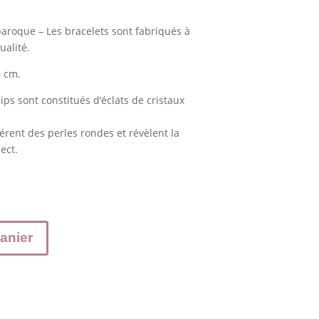
baroque – Les bracelets sont fabriqués à
ualité.
6 cm.
ps sont constitués d’éclats de cristaux
fférent des perles rondes et révèlent la
ect.
anier