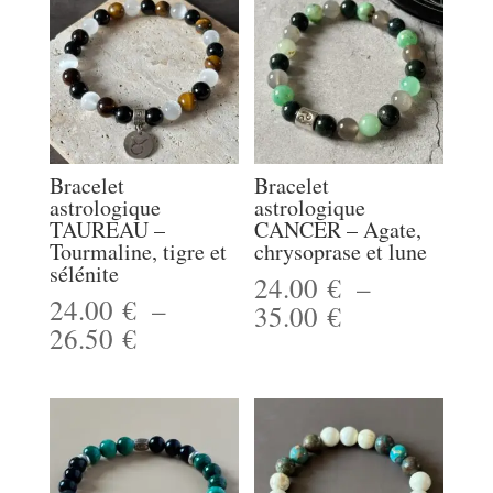
Bracelet
Bracelet
astrologique
astrologique
TAUREAU –
CANCER – Agate,
Tourmaline, tigre et
chrysoprase et lune
sélénite
24.00
€
–
24.00
€
–
Plage
35.00
€
Plage
26.50
€
de
de
prix :
prix :
24.00 €
24.00 €
à
à
35.00 €
26.50 €