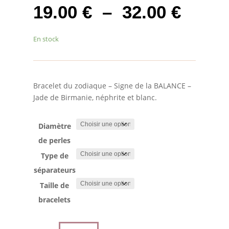
Plage
19.00
€
–
32.00
€
de
prix :
En stock
19.00
à
32.00
Bracelet du zodiaque – Signe de la BALANCE –
Jade de Birmanie, néphrite et blanc.
Diamètre
de perles
Type de
séparateurs
Taille de
bracelets
quantité