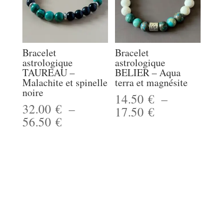
Bracelet
Bracelet
astrologique
astrologique
TAUREAU –
BELIER – Aqua
Malachite et spinelle
terra et magnésite
noire
14.50
€
–
32.00
€
–
Plage
17.50
€
Plage
56.50
€
de
de
prix :
prix :
14.50 €
32.00 €
à
à
17.50 €
56.50 €