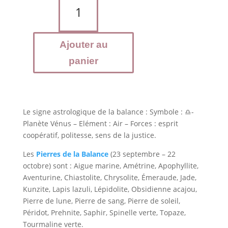
de
Bracelet
astrologique
Ajouter au
BALANCE
-
panier
Jade
de
Birmanie,
néphrite
Le signe astrologique de la balance : Symbole : ♎-
et
Planète Vénus – Elément : Air – Forces : esprit
blanc
coopératif, politesse, sens de la justice.
Les
Pierres de la Balance
(23 septembre – 22
octobre) sont : Aigue marine, Amétrine, Apophyllite,
Aventurine, Chiastolite, Chrysolite, Émeraude, Jade,
Kunzite, Lapis lazuli, Lépidolite, Obsidienne acajou,
Pierre de lune, Pierre de sang, Pierre de soleil,
Péridot, Prehnite, Saphir, Spinelle verte, Topaze,
Tourmaline verte.