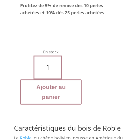
Profitez de 5% de remise dès 10 perles
achetées et 10% dès 25 perles achetées
En stock
quantité
de
Bois
de
Ajouter au
Roble
-
panier
Perles
10
mm
Caractéristiques du bois de Roble
Le
Roble
, ou chêne bolivien, pousse en Amérique du