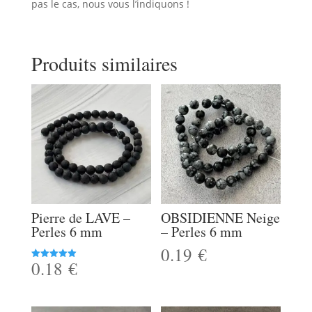
pas le cas, nous vous l’indiquons !
Produits similaires
Pierre de LAVE –
OBSIDIENNE Neige
Perles 6 mm
– Perles 6 mm
0.19
€
0.18
€
Note
5.00
sur 5