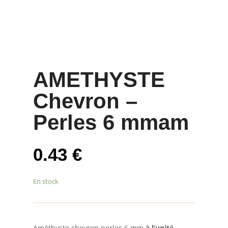
AMETHYSTE
Chevron –
Perles 6 mmam
0.43
€
En stock
Améthyste chevron perles 6 mm
à l’unité
–