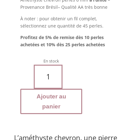
Provenance Brésil– Qualité AA très bonne
À noter : pour obtenir un fil complet,
sélectionnez une quantité de 45 perles.
Profitez de 5% de remise dès 10 perles
achetées et 10% dès 25 perles achetées
En stock
quantité
de
AMETHYSTE
Chevron
Ajouter au
-
Perles
panier
6
mmam
L’améthyste chevron, une pierre