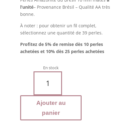
l’unité
– Provenance Brésil – Qualité AA très
bonne.
À noter : pour obtenir un fil complet,
sélectionnez une quantité de 39 perles.
Profitez de 5% de remise dès 10 perles
achetées et 10% dès 25 perles achetées
En stock
quantité
de
AMAZONITE
du
Ajouter au
Brésil
-
panier
Perles
10
mm