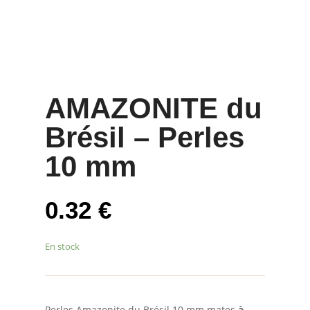
AMAZONITE du
Brésil – Perles
10 mm
0.32
€
En stock
Perles Amazonite du Brésil 10 mm mates
à