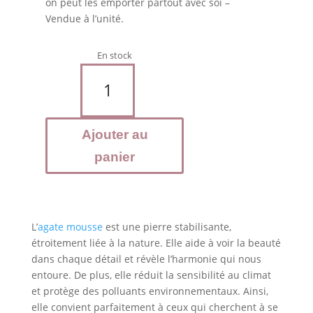
on peut les emporter partout avec soi –
Vendue à l’unité.
En stock
quantité
de
AGATE
Mousse
Ajouter au
pierre
roulée
panier
L’
agate mousse
est une pierre stabilisante,
étroitement liée à la nature. Elle aide à voir la beauté
dans chaque détail et révèle l’harmonie qui nous
entoure. De plus, elle réduit la sensibilité au climat
et protège des polluants environnementaux. Ainsi,
elle convient parfaitement à ceux qui cherchent à se