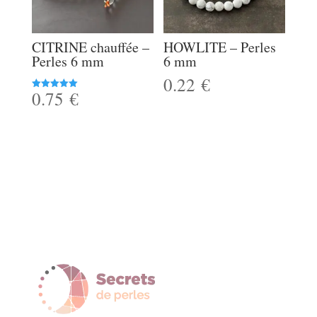
CITRINE chauffée –
HOWLITE – Perles
Perles 6 mm
6 mm
0.22
€
0.75
€
Note
5.00
sur 5