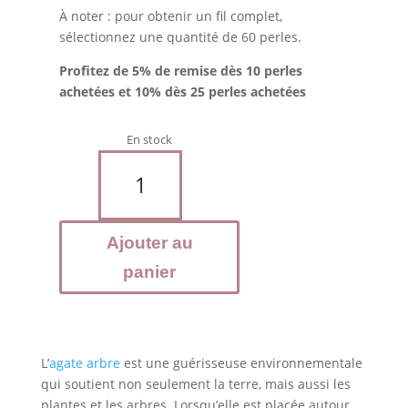
À noter : pour obtenir un fil complet,
sélectionnez une quantité de 60 perles.
Profitez de 5% de remise dès 10 perles
achetées et 10% dès 25 perles achetées
En stock
quantité
de
AGATE
Arbre
Ajouter au
-
Perles
panier
6
mm
L’
agate arbre
est une guérisseuse environnementale
qui soutient non seulement la terre, mais aussi les
plantes et les arbres. Lorsqu’elle est placée autour