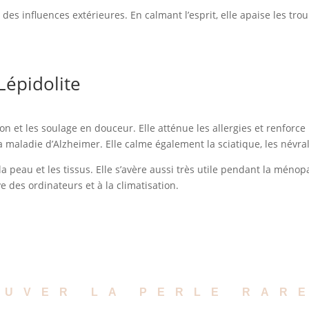
des influences extérieures. En calmant l’esprit, elle apaise les tro
Lépidolite
ion et les soulage en douceur. Elle atténue les allergies et renforc
a maladie d’Alzheimer. Elle calme également la sciatique, les névralg
la peau et les tissus. Elle s’avère aussi très utile pendant la ménopa
ve des ordinateurs et à la climatisation.
OUVER LA PERLE RAR