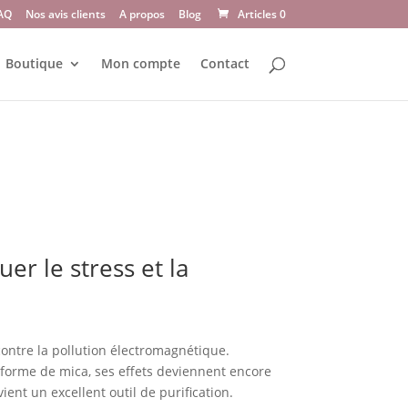
AQ
Nos avis clients
A propos
Blog
Articles 0
Boutique
Mon compte
Contact
uer le stress et la
contre la pollution électromagnétique.
 forme de mica, ses effets deviennent encore
vient un excellent outil de purification.