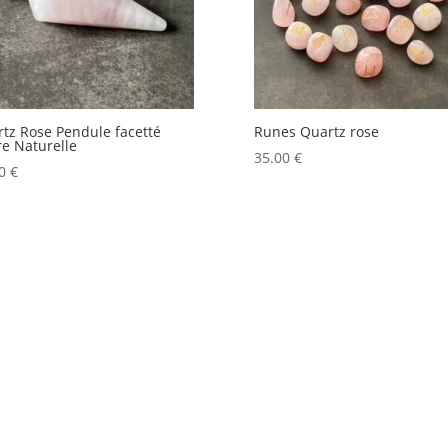
tz Rose Pendule facetté
Runes Quartz rose
re Naturelle
35.00
€
50
€