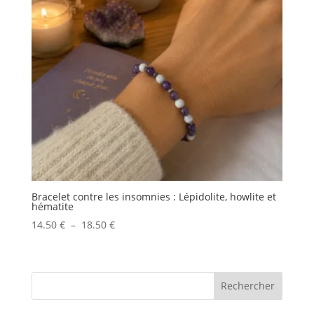
Bracelet contre les insomnies : Lépidolite, howlite et
hématite
Plage
14.50
€
–
18.50
€
de
prix :
14.50 €
Rechercher
à
18.50 €