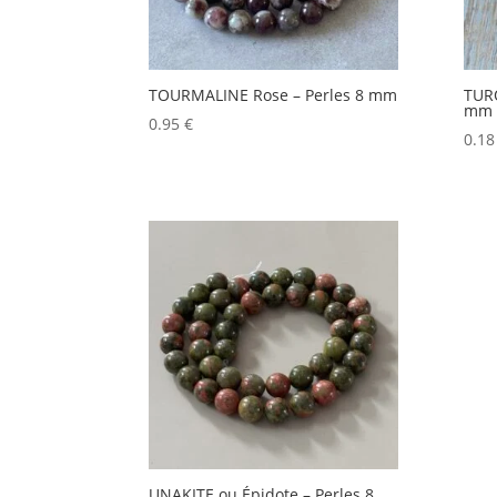
TOURMALINE Rose – Perles 8 mm
TURQ
mm
0.95
€
0.1
UNAKITE ou Épidote – Perles 8