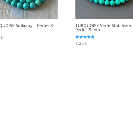
UOISE Sinkiang – Perles 8
TURQUOISE Verte Stabilisée 
Perles 8 mm
8
€
1.23
€
Note
5.00
sur 5