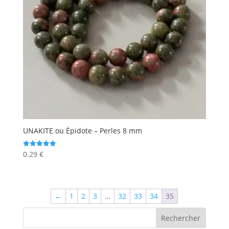
UNAKITE ou Épidote – Perles 8 mm
0.29
€
Note
5.00
sur 5
←
1
2
3
…
32
33
34
35
Rechercher