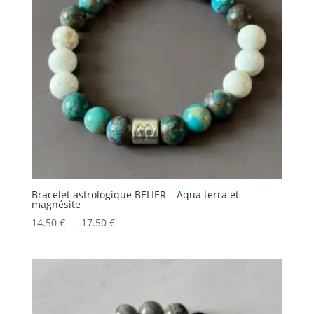
Bracelet astrologique BELIER – Aqua terra et
magnésite
Plage
14.50
€
–
17.50
€
de
prix :
14.50 €
à
17.50 €