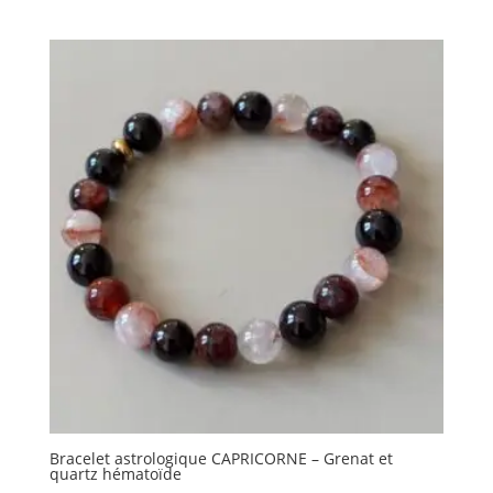
de
prix :
24.00 €
à
32.00 €
Bracelet astrologique CAPRICORNE – Grenat et
quartz hématoïde