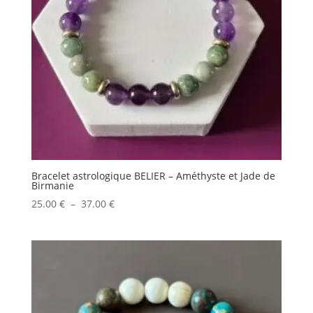
Bracelet astrologique BELIER – Améthyste et Jade de
Birmanie
Plage
25.00
€
–
37.00
€
de
prix :
25.00 €
à
37.00 €