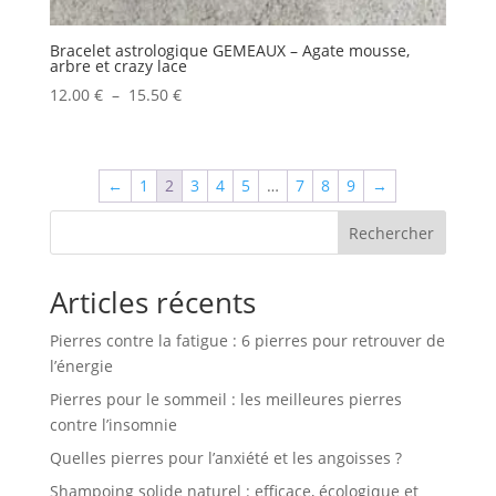
Bracelet astrologique GEMEAUX – Agate mousse,
arbre et crazy lace
Plage
12.00
€
–
15.50
€
de
prix :
12.00 €
←
1
2
3
4
5
…
7
8
9
→
à
15.50 €
Rechercher
Articles récents
Pierres contre la fatigue : 6 pierres pour retrouver de
l’énergie
Pierres pour le sommeil : les meilleures pierres
contre l’insomnie
Quelles pierres pour l’anxiété et les angoisses ?
Shampoing solide naturel : efficace, écologique et