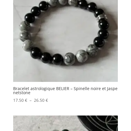
Bracelet astrologique BELIER – Spinelle noire et Jaspe
netstone
Plage
17.50
€
–
26.50
€
de
prix :
17.50 €
à