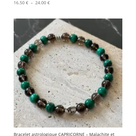
Plage
16.50
€
–
24.00
€
de
prix :
16.50 €
à
24.00 €
Bracelet astrologique CAPRICORNE – Malachite et