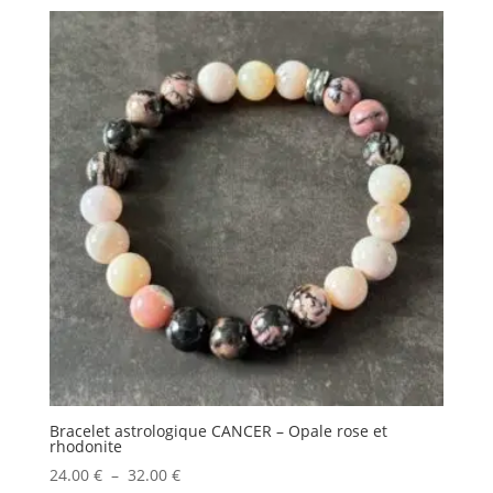
prix :
38.50 €
à
54.50 €
Bracelet astrologique CANCER – Opale rose et
rhodonite
Plage
24.00
€
–
32.00
€