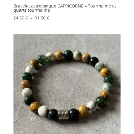
Bracelet astrologique CAPRICORNE – Tourmaline et
quartz tourmaline
Plage
24.50
€
–
31.50
€
de
prix :
24.50 €
à
31.50 €