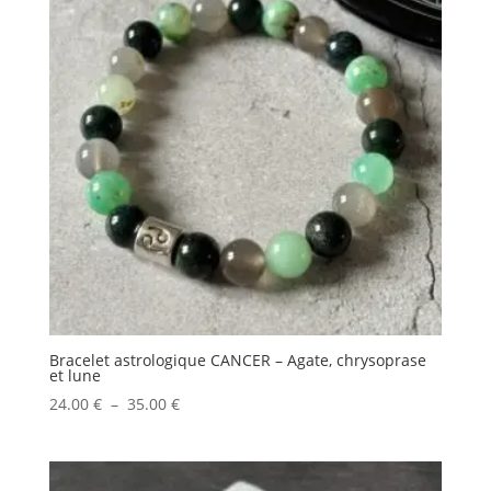
26.50 €
Bracelet astrologique CANCER – Agate, chrysoprase
et lune
Plage
24.00
€
–
35.00
€
de
prix :
24.00 €