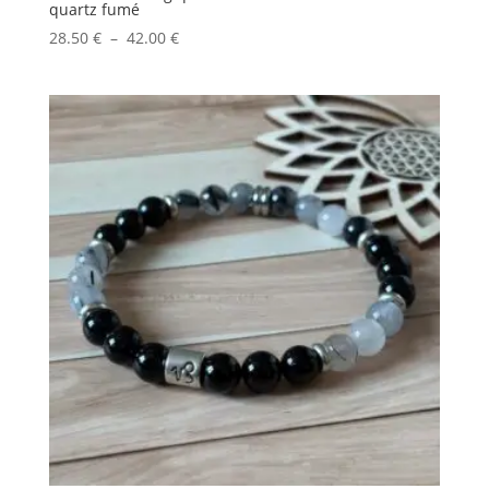
quartz fumé
Plage
28.50
€
–
42.00
€
de
prix :
28.50 €
à
42.00 €