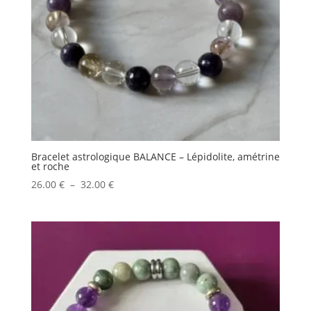
Bracelet astrologique BALANCE – Lépidolite, amétrine
et roche
Plage
26.00
€
–
32.00
€
de
prix :
26.00 €
à
32.00 €