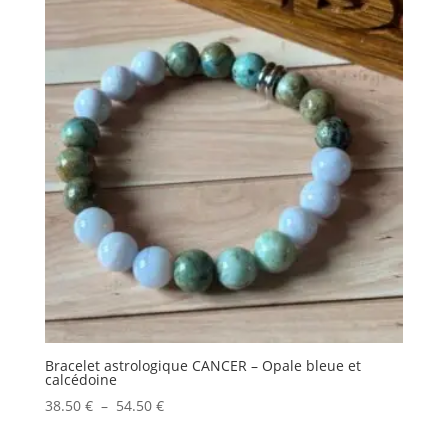
à
47.50 €
Bracelet astrologique CANCER – Opale bleue et
calcédoine
Plage
38.50
€
–
54.50
€
de