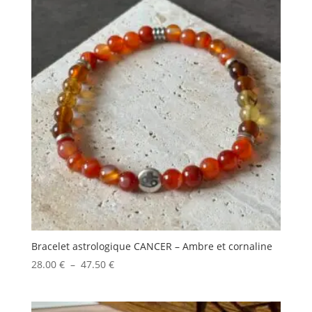
à
35.00 €
Bracelet astrologique CANCER – Ambre et cornaline
Plage
28.00
€
–
47.50
€
de
prix :
28.00 €