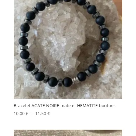
Bracelet AGATE NOIRE mate et HEMATITE boutons
Plage
10.00
€
–
11.50
€
de
prix :
10.00 €