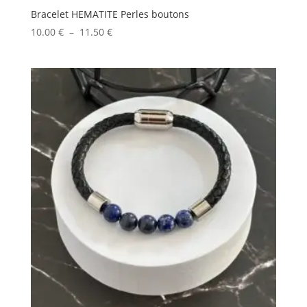
Bracelet HEMATITE Perles boutons
Plage
10.00
€
–
11.50
€
de
prix :
10.00 €
à
11.50 €