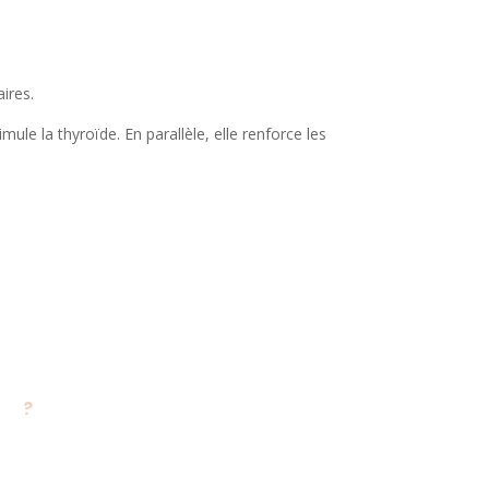
ires.
imule la thyroïde. En parallèle, elle renforce les
E ?