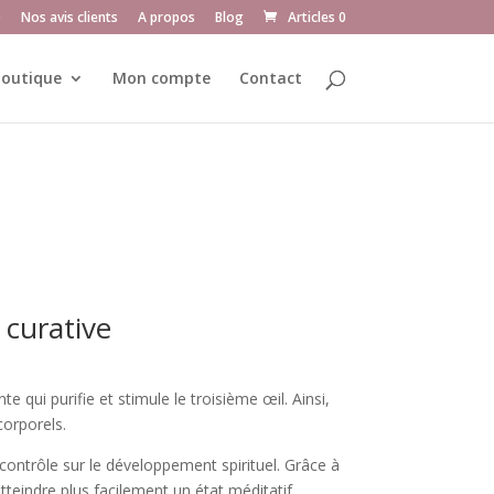
Q
Nos avis clients
A propos
Blog
Articles 0
outique
Mon compte
Contact
 curative
e qui purifie et stimule le troisième œil. Ainsi,
corporels.
r contrôle sur le développement spirituel. Grâce à
tteindre plus facilement un état méditatif.