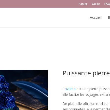
Panier
Guide
FA
Accueil
B
Puissante pierre
L’
azurite
est une pierre puissant
elle facilite les voyages extra-
De plus, elle offre un meilleu
ses propriétés, elle permet d’a