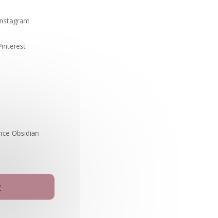
Instagram
Pinterest
ence Obsidian
r