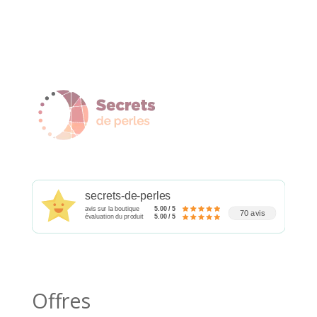
secrets-de-perles
avis sur la boutique
5.00 / 5
70 avis
évaluation du produit
5.00 / 5
Offres